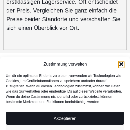
erstklassigen Lagerservice. Oft entscheidet
der Preis. Vergleichen Sie ganz einfach die
Preise beider Standorte und verschaffen Sie
sich einen Überblick vor Ort.
Zustimmung verwalten
Um dir ein optimales Erlebnis zu bieten, verwenden wir Technologien wie
Cookies, um Geräteinformationen zu speichern und/oder darauf
Sie wünschen weitere Infos rund um
zuzugreifen. Wenn du diesen Technologien zustimmst, können wir Daten
wie das Surfverhalten oder eindeutige IDs auf dieser Website verarbeiten.
unsere Lagerräume in Düsseldorf
Wenn du deine Zustimmung nicht erteilst oder zurückziehst, können
bestimmte Merkmale und Funktionen beeinträchtigt werden.
und Krefeld? Rufen Sie uns einfach
an unter Tel.:
0211-9083908
oder
Akzeptieren
02151-6546666
oder schreiben Sie