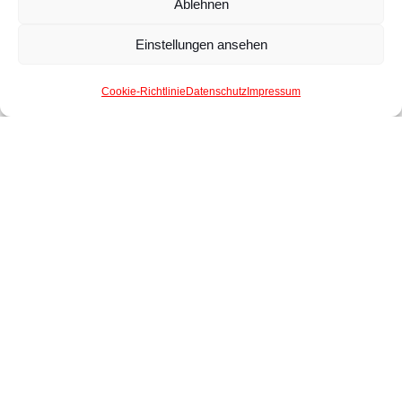
Ablehnen
und eine Nachricht.
Einstellungen ansehen
Cookie-Richtlinie
Datenschutz
Impressum
Hauptsitz Krefeld
Siempelkampstr. 110
47803 Krefeld
Tel
+49 (0) 21 51 654 6 666
Fax +49 (0) 21 51 654 6 660
E-Mail
info@lager-gut.de
Niederlassung Düsseldorf
Heerstraße 105
4
0227 Düsseldorf
Tel
+49 (0) 211 908 3 908
Fax +49 (0) 211 908 3 909