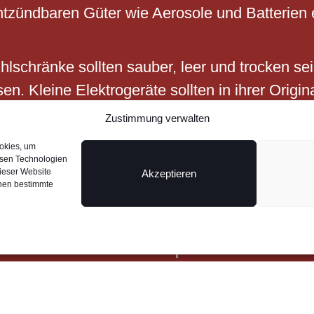
entzündbaren Güter wie Aerosole und Batterien
ühlschränke sollten sauber, leer und trocken s
. Kleine Elektrogeräte sollten in ihrer Origina
erden.
Zustimmung verwalten
ookies, um
esen Technologien
dieser Website
Akzeptieren
nnen bestimmte
 zerbrechlichen Gegenständen.
und zum Sichern der Luftpolsterfolie. Niemals 
d dienen optimal als Lagerraumausgleich.