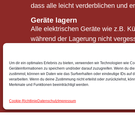
dass alle leicht verderblichen und 
Geräte lagern
Alle elektrischen Geräte wie z.B. K
während der Lagerung nicht vergessen
eingepackt in die Kartons gesetzt w
Um dir ein optimales Erlebnis zu bieten, verwenden wir Technologien wie C
Geräteinformationen zu speichern und/oder darauf zuzugreifen. Wenn du di
Luftpolsterfolie
zustimmst, können wir Daten wie das Surfverhalten oder eindeutige IDs auf 
verarbeiten. Wenn du deine Zustimmung nicht erteilst oder zurückziehst, kö
Zum Schutz von Bildern, Fotos und
Merkmale und Funktionen beeinträchtigt werden.
Klebeband
Cookie-Richtlinie
Datenschutz
Impressum
Ideal zum Verschließen von Kartons 
Kartons lagern
Kartons erleichtern das Stapeln un