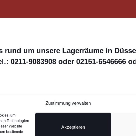
s rund um unsere Lagerräume in Düsse
el.: 0211-9083908 oder 02151-6546666 o
Zustimmung verwalten
Kontakt
eldorf
ookies, um
esen Technologien
Impressum
dieser Website
Akzeptieren
nnen bestimmte