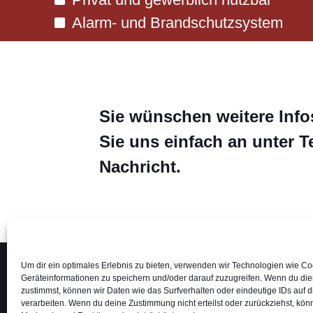
Alarm- und Brandschutzsystem
Sie wünschen weitere Info
Sie uns einfach an unter T
Nachricht.
Hauptsitz Krefeld
Niederlassung Düss
Um dir ein optimales Erlebnis zu bieten, verwenden wir Technologien wie C
Siempelkampstr. 110
Heerstraße 105
Geräteinformationen zu speichern und/oder darauf zuzugreifen. Wenn du di
47803 Krefeld
4
0227 Düsseldorf
zustimmst, können wir Daten wie das Surfverhalten oder eindeutige IDs auf 
Tel
+49 (0) 21 51 654 6 666
Tel
+49 (0) 211 908 3 908
verarbeiten. Wenn du deine Zustimmung nicht erteilst oder zurückziehst, kö